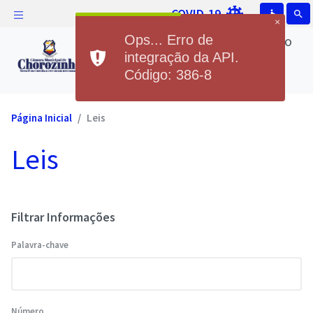
COVID-19
accessible
search
×
Câmara Municipal de Chorozinho
Ops... Erro de
Câmara Municipal de
integração da API.
Código: 386-8
Chorozinho
Página Inicial
Leis
Leis
Filtrar Informações
Palavra-chave
Número