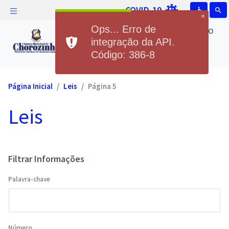
COVID-19
accessible
search
×
Câmara Municipal de Chorozinho
Ops... Erro de
Câmara Municipal de
integração da API.
Código: 386-8
Chorozinho
Página Inicial
Leis
Página 5
Leis
Filtrar Informações
Palavra-chave
Número