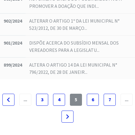
PROMOVER A DOAÇÃO QUE INDI...
902/2024
ALTERAR O ARTIGO 1º DA LEI MUNICIPAL N°
523/2012, DE 30 DE MARÇO...
901/2024
DISPÕE ACERCA DO SUBSÍDIO MENSAL DOS
VEREADORES PARA A LEGISLATU...
899/2024
ALTERA O ARTIGO 14 DA LEI MUNICIPAL N°
796/2022, DE 28 DE JANEIR...
navigate_before
...
3
4
5
6
7
...
navigate_next