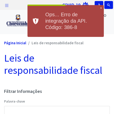
COVID-19
accessible
search
×
Câmara Municipal de Chorozinho
Ops... Erro de
Câmara Municipal de
integração da API.
Código: 386-8
Chorozinho
Página Inicial
Leis de responsabilidade fiscal
Leis de
responsabilidade fiscal
Filtrar Informações
Palavra-chave