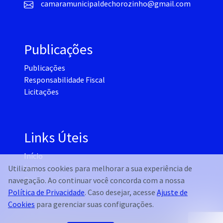
camaramunicipaldechorozinho@gmail.com
Publicações
Publicações
Responsabilidade Fiscal
Licitações
Links Úteis
Início
Leis
Utilizamos cookies para melhorar a sua experiência de
Responsabilidade Fiscal
navegação. Ao continuar você concorda com a nossa
Notícias
Política de Privacidade
. Caso desejar, acesse
Ajuste de
Cookies
para gerenciar suas configurações.