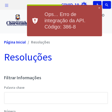
COVID-19
accessible
search
×
Câmara Municipal de Chorozinho
Ops... Erro de
Câmara Municipal de
integração da API.
Código: 386-8
Chorozinho
Página Inicial
Resoluções
Resoluções
Filtrar Informações
Palavra-chave
Número